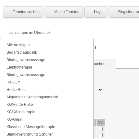
Termine suchen
Meine Termine
Login
Registrieren
Leistungen im Überblick
Alle anzeigen
Krankengymnastik - Folgetermin
Bedarfsdiagnostik
Bindegewebsmassage
Nach Datum suchen
Nach Tagen suchen
Elektrotherapie
Bindegewebsmassage
Datum (TT.MM.JJJJ)
Heißluft
Heiße Rolle
Tageszeit
Allgemeine Krankengymnastik
KG/Heiße Rolle
KG/Kältetherapie
KG-Gerät
MO
DI
MI
DO
FR
SO
Klassische Massagetherapie
morgens
7-10 Uhr
Blankoverordnung Schulter
vormittags
10-12 Uhr