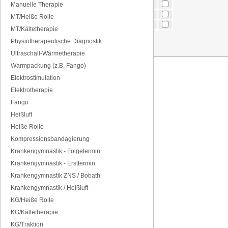
mittags
12-14 Uhr
Manuelle Therapie
nachmittags
14-17 Uhr
MT/Heiße Rolle
abends
17-20 Uhr
MT/Kältetherapie
Physiotherapeutische Diagnostik
Ultraschall-Wärmetherapie
Warmpackung (z.B. Fango)
Elektrostimulation
Elektrotherapie
Fango
Heißluft
Heiße Rolle
Kompressionsbandagierung
Krankengymnastik - Folgetermin
Krankengymnastik - Ersttermin
Krankengymnastik ZNS / Bobath
Krankengymnastik / Heißluft
KG/Heiße Rolle
KG/Kältetherapie
KG/Traktion