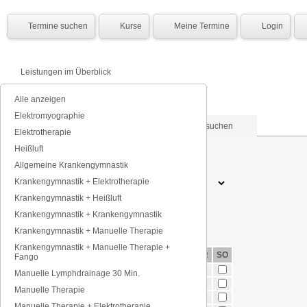
Termine suchen
Kurse
Meine Termine
Login
Leistungen im Überblick
Alle anzeigen
Elektromyographie
Nach Datum suchen
Nach Tagen suchen
Elektrotherapie
Heißluft
Datum (TT.MM.JJJJ)
Allgemeine Krankengymnastik
Krankengymnastik + Elektrotherapie
Tageszeit
Krankengymnastik + Heißluft
Krankengymnastik + Krankengymnastik
Krankengymnastik + Manuelle Therapie
Krankengymnastik + Manuelle Therapie +
MO
DI
MI
DO
FR
SO
Fango
morgens
7-10 Uhr
Manuelle Lymphdrainage 30 Min.
vormittags
10-12 Uhr
Manuelle Therapie
mittags
12-14 Uhr
Manuelle Therapie + Elektrotherapie