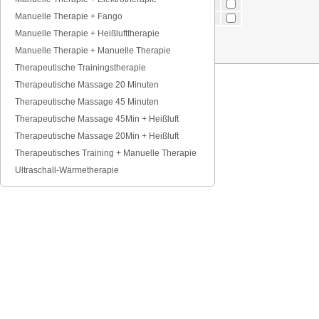
nachmittags
14-17 Uhr
Manuelle Therapie + Fango
abends
17-20 Uhr
Manuelle Therapie + Heißlufttherapie
Manuelle Therapie + Manuelle Therapie
Therapeutische Trainingstherapie
Therapeutische Massage 20 Minuten
Therapeutische Massage 45 Minuten
Therapeutische Massage 45Min + Heißluft
Therapeutische Massage 20Min + Heißluft
Therapeutisches Training + Manuelle Therapie
Ultraschall-Wärmetherapie