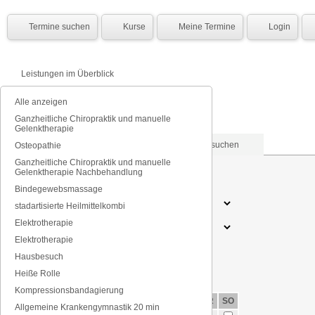
Termine suchen
Kurse
Meine Termine
Login
Leistungen im Überblick
Alle anzeigen
Heiße Rolle
Ganzheitliche Chiropraktik und manuelle
Gelenktherapie
Nach Datum suchen
Nach Tagen suchen
Osteopathie
Ganzheitliche Chiropraktik und manuelle
Gelenktherapie Nachbehandlung
Datum (TT.MM.JJJJ)
Bindegewebsmassage
Therapeut
stadartisierte Heilmittelkombi
Elektrotherapie
Tageszeit
Elektrotherapie
Hausbesuch
Heiße Rolle
Kompressionsbandagierung
MO
DI
MI
DO
FR
SO
Allgemeine Krankengymnastik 20 min