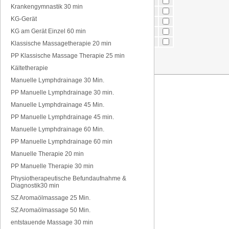
morgens
8-10 Uhr
Krankengymnastik 30 min
vormittags
10-12 Uhr
KG-Gerät
mittags
12-14 Uhr
KG am Gerät Einzel 60 min
nachmittags
14-17 Uhr
abends
17-20 Uhr
Klassische Massagetherapie 20 min
PP Klassische Massage Therapie 25 min
Kältetherapie
Manuelle Lymphdrainage 30 Min.
PP Manuelle Lymphdrainage 30 min.
Manuelle Lymphdrainage 45 Min.
PP Manuelle Lymphdrainage 45 min.
Manuelle Lymphdrainage 60 Min.
PP Manuelle Lymphdrainage 60 min
Manuelle Therapie 20 min
PP Manuelle Therapie 30 min
Physiotherapeutische Befundaufnahme &
Diagnostik30 min
SZ Aromaölmassage 25 Min.
SZ Aromaölmassage 50 Min.
entstauende Massage 30 min