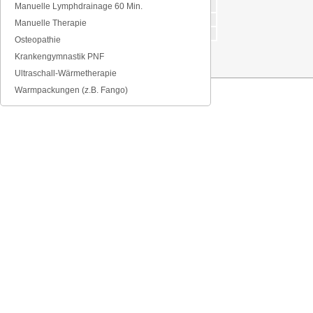
mittags
12-14 Uhr
Manuelle Lymphdrainage 60 Min.
nachmittags
14-17 Uhr
Manuelle Therapie
abends
17-19 Uhr
Osteopathie
Krankengymnastik PNF
Ultraschall-Wärmetherapie
Warmpackungen (z.B. Fango)