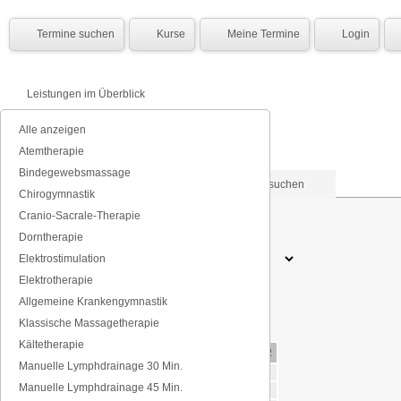
Termine suchen
Kurse
Meine Termine
Login
Leistungen im Überblick
Alle anzeigen
Chirogymnastik
Atemtherapie
Bindegewebsmassage
Nach Datum suchen
Nach Tagen suchen
Chirogymnastik
Cranio-Sacrale-Therapie
Datum (TT.MM.JJJJ)
Dorntherapie
Elektrostimulation
Tageszeit
Elektrotherapie
Allgemeine Krankengymnastik
Klassische Massagetherapie
Kältetherapie
MO
DI
MI
DO
FR
Manuelle Lymphdrainage 30 Min.
morgens
8-10 Uhr
Manuelle Lymphdrainage 45 Min.
vormittags
10-12 Uhr